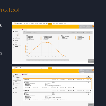
ro.Tool
ck
ng
n