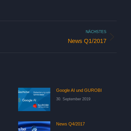
on
NÄCHSTES
News Q1/2017
Nächster
Beitrag:
Google AI und GUROBI
30. September 2019
News Q4/2017