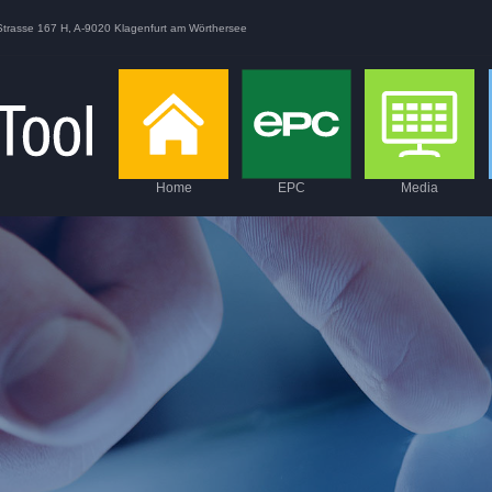
Strasse 167 H, A-9020 Klagenfurt am Wörthersee
Home
EPC
Media