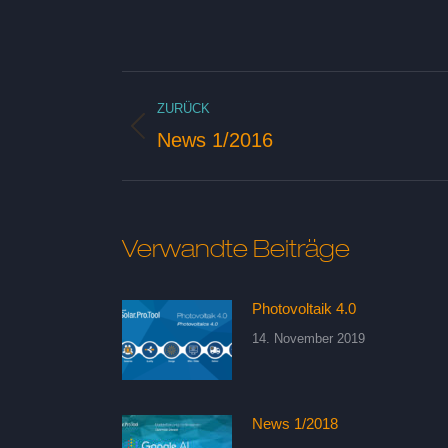
Kommentarnavigati
ZURÜCK
News 1/2016
Vorheriger
Beitrag:
Verwandte Beiträge
Photovoltaik 4.0
14. November 2019
News 1/2018