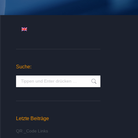
Suche:
Suche:
Letzte Beiträge
QR _Code Links