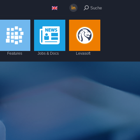
Suche:
Suche
Linkedin
page
opens
in
new
window
Features
Jobs & Docs
Levasoft